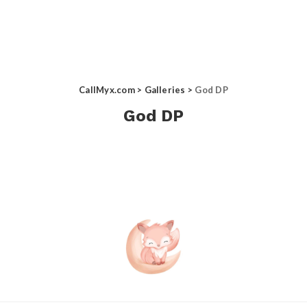
CallMyx.com
>
Galleries
>
God DP
God DP